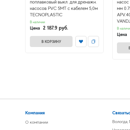
 35 мм
поплавковый выкл. для дренажн.
насос
ght100
насосов PVC 5MT с кабелем 5,0м
мм 0.
EBARA
TECNOPLASTIC
APV.40
VAND
В наличии
2 187.9 руб.
Цена
В налич
Цена
В КОРЗИНУ
Компания
Связатьс
Вологда,
О компании
Череповец