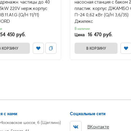
 дренажн. частицы до 40
насосная станция c баком 
75kW 220V нерж.корпус
пластик. корпус ДЖАМБО 
B.11.A1.G (Q/H 11/11)
П-24 0,62 кВт (Q/H 3,6/35)
JORD
Джилекс
ии
В наличии
54 450 руб.
16 470 руб.
Цена
В КОРЗИНУ
В КОРЗИНУ
я с нами
Социальные сети
 Московское шоссе, 6 (Щеглино)
ВКонтакте
, ул. Гоголя, 41