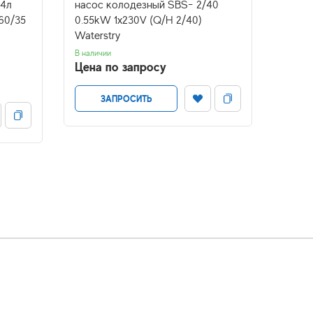
24л
насос колодезный SBS- 2/40
насос
60/35
0.55kW 1х230V (Q/H 2/40)
с те
Waterstry
1.5/60
В наличии
Ожидае
Цена по запросу
Цена
ЗАПРОСИТЬ