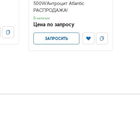
)
500WАнтроцит Atlantic
с пол
РАСПРОДАЖА!
мат)
В наличии
Нет в н
Цена по запросу
Цена
ЗАПРОСИТЬ