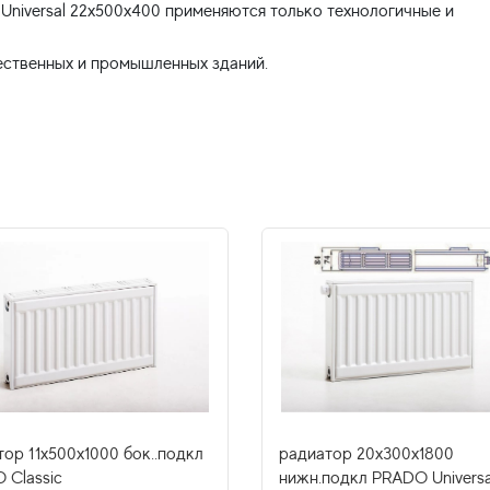
niversal 22x500x400 применяются только технологичные и
ор 11x500х1000 бок..подкл
радиатор 20x300х1800
 Classic
нижн.подкл PRADO Universa