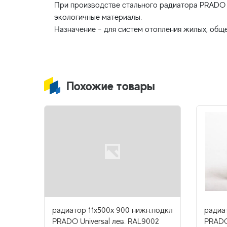
При производстве стального радиатора PRADO C
экологичные материалы.
Похожие товары
радиатор 11x500х 900 нижн.подкл
радиа
l
PRADO Universal лев. RAL9002
PRADO