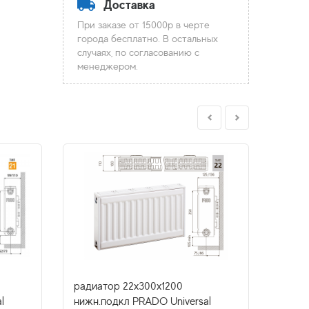
Доставка
При заказе от 15000р в черте
города бесплатно. В остальных
случаях, по согласованию с
менеджером.
радиатор 22x300х1200
радиа
l
нижн.подкл PRADO Universal
нижн.