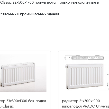
lassic 22x500x1700 применяются только технологичные и
тор 33x300х1300 бок..подкл
радиатор 21x300х1900
 Classic
нижн.подкл PRADO Universa