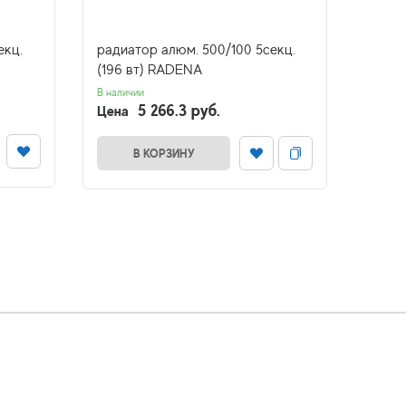
екц.
радиатор алюм. 500/100 5секц.
радиа
(196 вт) RADENA
(195 
В наличии
В налич
5 266.3 руб.
Цена
Цена
В КОРЗИНУ