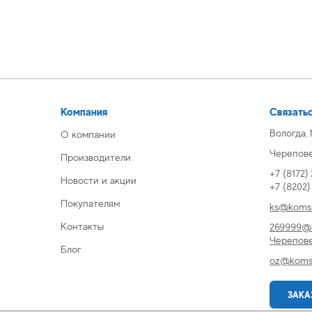
Компания
Связатьс
Вологда,
О компании
Череповец
Производители
+7 (8172)
Новости и акции
+7 (8202
Покупателям
ks@komsi
Контакты
269999@k
Черепов
Блог
oz@komsi
ЗАКА