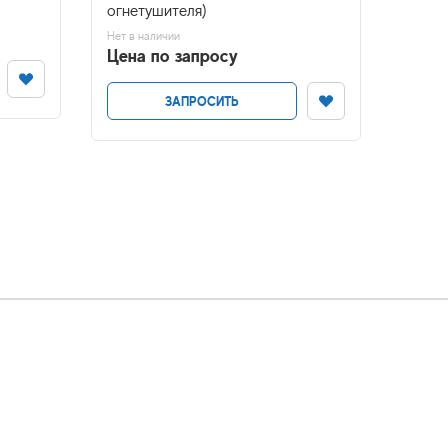
огнетушителя)
Нет в н
Цена
Нет в наличии
Цена по запросу
ЗАПРОСИТЬ