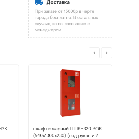
Доставка
При заказе от 15000р в черте
города бесплатно. В остальных
случаях, по согласованию с
менеджером.
Н3К
шкаф пожарный ШПК-320 ВОК
рукав
(540х1300х230) (под рукав и 2
d125 