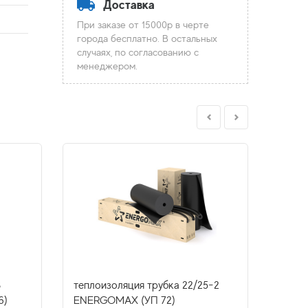
Доставка
При заказе от 15000р в черте
города бесплатно. В остальных
случаях, по согласованию с
менеджером.
3
теплоизоляция трубка 22/25-2
тепло
6)
ENERGOMAX (УП 72)
ENER