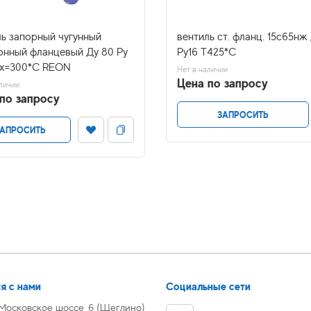
ль запорный чугунный
вентиль ст. фланц. 15с65нж
онный фланцевый Ду 80 Ру
Ру16 Т425*С
ах=300*С REON
Нет в наличии
Цена по запросу
личии
по запросу
ЗАПРОСИТЬ
АПРОСИТЬ
я с нами
Социальные сети
 Московское шоссе, 6 (Щеглино)