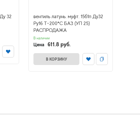
 Ду 32
вентиль латунь. муфт. 15б1п Ду32
венти
Ру16 Т-200*С БАЗ (УП 25)
Ру40 
РАСПРОДАЖА
Ожидае
Цена
В наличии
611.8 руб.
Цена
В КОРЗИНУ