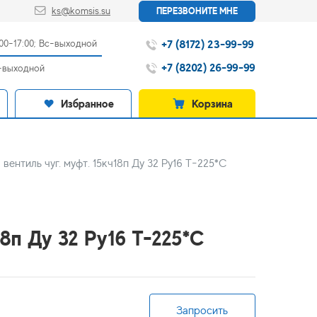
ks@komsis.su
ПЕРЕЗВОНИТЕ МНЕ
+7 (8172) 23-99-99
:00-17:00; Вс-выходной
+7 (8202) 26-99-99
с-выходной
Избранное
Корзина
вентиль чуг. муфт. 15кч18п Ду 32 Ру16 Т-225*С
18п Ду 32 Ру16 Т-225*С
Запросить