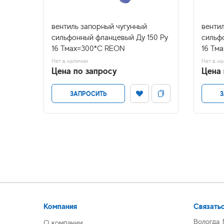
у 50
вентиль запорный чугунный
венти
сильфонный фланцевый Ду 150 Ру
сильф
16 Тмах=300*С REON
16 Тм
Нет в наличии
Нет в на
Цена по запросу
Цена 
ЗАПРОСИТЬ
З
Компания
Связатьс
Вологда,
О компании