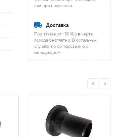
или при получении.
Доставка
При заказе от 15000р в черте
города бесплатно. В остальных
случаях, по согласованию с
менеджером.