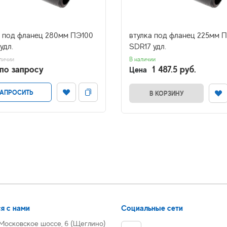
а под фланец 280мм ПЭ100
втулка под фланец 225мм 
удл.
SDR17 удл.
личии
В наличии
по запросу
1 487.5 руб.
Цена
АПРОСИТЬ
В КОРЗИНУ
я с нами
Социальные сети
 Московское шоссе, 6 (Щеглино)