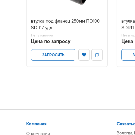
Э100
втулка под фланец 250мм ПЭ100
втулк
SDR17 удл.
SDR11 
Нет в наличии
Нет в на
Цена по запросу
Цена 
ЗАПРОСИТЬ
З
Компания
Связатьс
Вологда,
О компании