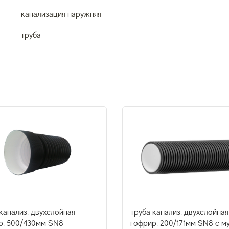
канализация наружняя
труба
канализ. двухслойная
труба канализ. двухслойная
р. 500/430мм SN8
гофрир. 200/171мм SN8 с м