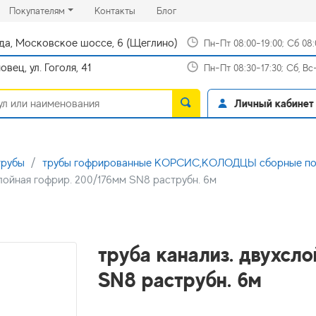
rrent)
(current)
(current)
Покупателям
Контакты
Блог
да, Московское шоссе, 6 (Щеглино)
Пн-Пт 08:00-19:00; Сб 08
вец, ул. Гоголя, 41
Пн-Пт 08:30-17:30; Сб, В
Личный кабинет
трубы
трубы гофрированные КОРСИС,КОЛОДЦЫ сборные пол
слойная гофрир. 200/176мм SN8 раструбн. 6м
труба канализ. двухсл
SN8 раструбн. 6м